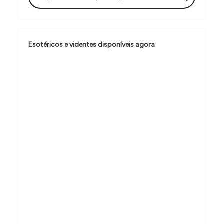
ã
o
d
Esotéricos e videntes disponíveis agora
e
P
o
s
t