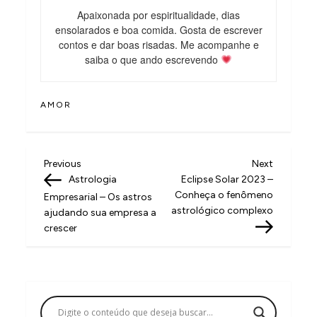
Apaixonada por espiritualidade, dias
ensolarados e boa comida. Gosta de escrever
contos e dar boas risadas. Me acompanhe e
saiba o que ando escrevendo
AMOR
N
Previous
Next
Previous
Next
Post
Post
Astrologia
Eclipse Solar 2023 –
a
Conheça o fenômeno
Empresarial – Os astros
v
astrológico complexo
ajudando sua empresa a
crescer
e
g
a
ç