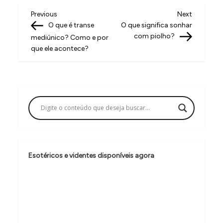
N
Previous
Next
Previous
Next
Post
Post
O que é transe
O que significa sonhar
a
com piolho?
mediúnico? Como e por
v
que ele acontece?
e
g
a
ç
ã
o
Esotéricos e videntes disponíveis agora
d
e
P
o