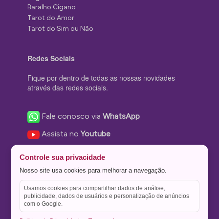
Baralho Cigano
Tarot do Amor
Tarot do Sim ou Não
Redes Sociais
Fique por dentro de todas as nossas novidades
através das redes sociais.
Fale conosco via
WhatsApp
Assista no
Youtube
Nos acompanhe no
Facebook
Controle sua privacidade
Nos siga no
Instagram
Nosso site usa cookies para melhorar a navegação.
Nos siga no
Twitter
Usamos cookies para compartilhar dados de análise,
publicidade, dados de usuários e personalização de anúncios
Salve no
Pinterest
com o Google.