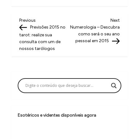
N
Previous
Next
Previous
Next
Post
Post
Previsões 2015 no
Numerologia – Descubra
a
como será o seu ano
tarot: realize sua
v
pessoal em 2015
consulta com um de
nossos tarólogos
e
g
a
ç
ã
o
d
Esotéricos e videntes disponíveis agora
e
P