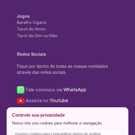
Jogos
Baralho Cigano
Tarot do Amor
Tarot do Sim ou Não
Redes Sociais
Fique por dentro de todas as nossas novidades
através das redes sociais.
Fale conosco via
WhatsApp
Assista no
Youtube
Nos acompanhe no
Facebook
Controle sua privacidade
Nos siga no
Instagram
Nosso site usa cookies para melhorar a navegação.
Nos siga no
Twitter
Usamos cookies para compartilhar dados de análise,