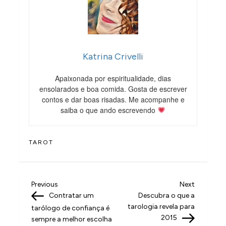
Katrina Crivelli
Apaixonada por espiritualidade, dias
ensolarados e boa comida. Gosta de escrever
contos e dar boas risadas. Me acompanhe e
saiba o que ando escrevendo
TAROT
N
Previous
Next
Previous
Next
Post
Post
Contratar um
Descubra o que a
a
tarologia revela para
tarólogo de confiança é
v
2015
sempre a melhor escolha