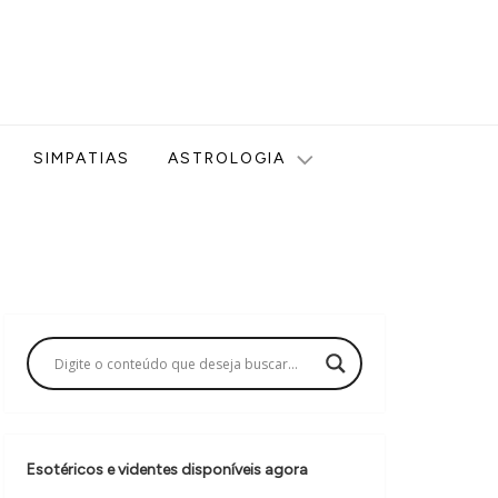
ologia, Tarot, Vidência, Bem-estar e Esoterismo aqui no blog
SIMPATIAS
ASTROLOGIA
Esotéricos e videntes disponíveis agora