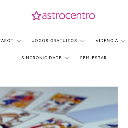
icas no nosso portal de conteúdo. Saiba agora tudo sobre Astr
do Astrocentro!
TAROT
JOGOS GRATUITOS
VIDÊNCIA
SINCRONICIDADE
BEM-ESTAR