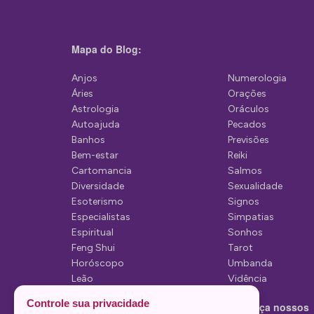
o
s
Mapa do Blog:
t
Anjos
Numerologia
Áries
Orações
Astrologia
Oráculos
Autoajuda
Pecados
Banhos
Previsões
Bem-estar
Reiki
Cartomancia
Salmos
Diversidade
Sexualidade
Esoterismo
Signos
Especialistas
Simpatias
Espiritual
Sonhos
Feng Shui
Tarot
Horóscopo
Umbanda
Leão
Vidência
Lua
Controle sua privacidade
Conheça nossos
Mediunidade