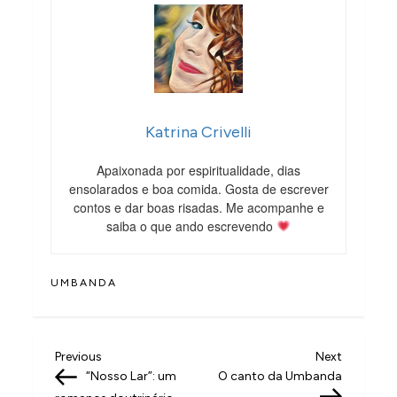
Katrina Crivelli
Apaixonada por espiritualidade, dias
ensolarados e boa comida. Gosta de escrever
contos e dar boas risadas. Me acompanhe e
saiba o que ando escrevendo
UMBANDA
N
Previous
Next
Previous
Next
Post
Post
“Nosso Lar”: um
O canto da Umbanda
a