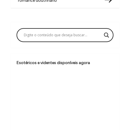
romance doutrinário
v
e
g
a
ç
ã
o
Esotéricos e videntes disponíveis agora
d
e
P
o
s
t