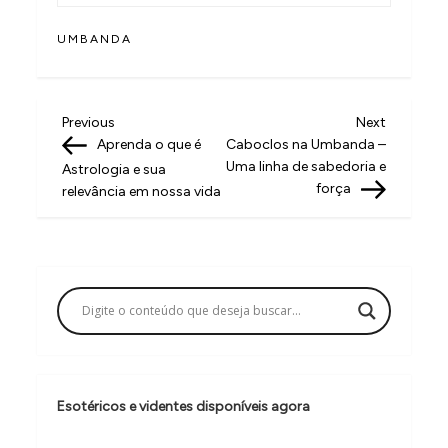
UMBANDA
N
Previous
Next
Previous
Next
Post
Post
Aprenda o que é
Caboclos na Umbanda –
a
Uma linha de sabedoria e
Astrologia e sua
v
força
relevância em nossa vida
e
g
a
ç
ã
o
Esotéricos e videntes disponíveis agora
d