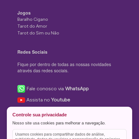
Jogos
Baralho Cigano
Tarot do Amor
Tarot do Sim ou Não
Redes Sociais
Fique por dentro de todas as nossas novidades
através das redes sociais.
Fale conosco via
WhatsApp
Assista no
Youtube
Nos acompanhe no
Facebook
Controle sua privacidade
Nos siga no
Instagram
Nosso site usa cookies para melhorar a navegação.
Nos siga no
Twitter
Usamos cookies para compartilhar dados de análise,