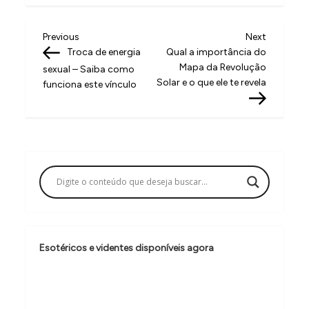
N
Previous
Next
Previous
Next
Post
Post
Troca de energia
Qual a importância do
a
Mapa da Revolução
sexual – Saiba como
v
Solar e o que ele te revela
funciona este vínculo
e
g
a
ç
ã
o
d
Esotéricos e videntes disponíveis agora
e
P