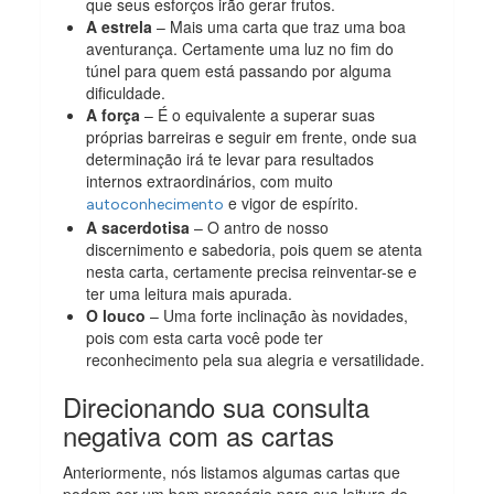
que seus esforços irão gerar frutos.
A estrela
– Mais uma carta que traz uma boa
aventurança. Certamente uma luz no fim do
túnel para quem está passando por alguma
dificuldade.
A força
– É o equivalente a superar suas
próprias barreiras e seguir em frente, onde sua
determinação irá te levar para resultados
internos extraordinários, com muito
e vigor de espírito.
autoconhecimento
A sacerdotisa
– O antro de nosso
discernimento e sabedoria, pois quem se atenta
nesta carta, certamente precisa reinventar-se e
ter uma leitura mais apurada.
O louco
– Uma forte inclinação às novidades,
pois com esta carta você pode ter
reconhecimento pela sua alegria e versatilidade.
Direcionando sua consulta
negativa com as cartas
Anteriormente, nós listamos algumas cartas que
podem ser um bom presságio para sua leitura do