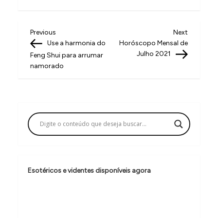
N
Previous
Next
Previous
Next
Post
Post
Use a harmonia do
Horóscopo Mensal de
a
Julho 2021
Feng Shui para arrumar
v
namorado
e
g
a
ç
ã
o
Esotéricos e videntes disponíveis agora
d
e
P