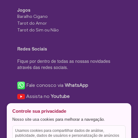
Jogos
Baralho Cigano
Tarot do Amor
Tarot do Sim ou Não
Redes Sociais
Fique por dentro de todas as nossas novidades
através das redes sociais.
Fale conosco via
WhatsApp
Assista no
Youtube
Nos acompanhe no
Facebook
Controle sua privacidade
Nos siga no
Instagram
Nosso site usa cookies para melhorar a navegação.
Nos siga no
Twitter
Usamos cookies para compartilhar dados de análise,
publicidade, dados de usuários e personalização de anúncios