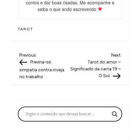
contos e dar boas risadas. Me acompanhe e
saiba o que ando escrevendo
TAROT
N
Previous
Next
Previous
Next
Post
Post
Previna-se:
Tarot do amor –
a
Significado da carta 19 –
simpatia contra inveja
v
O Sol
no trabalho
e
g
a
ç
ã
o