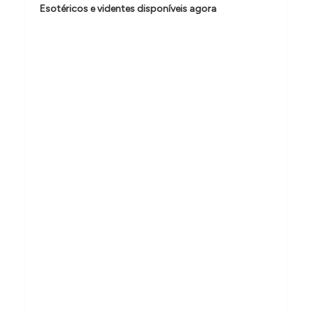
Esotéricos e videntes disponíveis agora
d
e
P
o
s
t