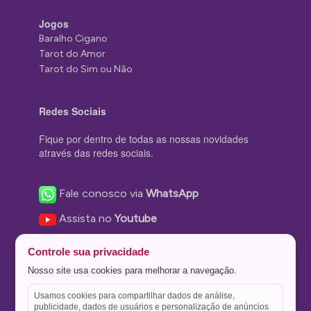
Jogos
Baralho Cigano
Tarot do Amor
Tarot do Sim ou Não
Redes Sociais
Fique por dentro de todas as nossas novidades
através das redes sociais.
Fale conosco via
WhatsApp
Assista no
Youtube
Nos acompanhe no
Facebook
Controle sua privacidade
Nos siga no
Instagram
Nosso site usa cookies para melhorar a navegação.
Nos siga no
Twitter
Usamos cookies para compartilhar dados de análise,
publicidade, dados de usuários e personalização de anúncios