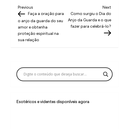
N
Previous
Next
Previous
Next
Post
Post
Faça a oração para
Como surgiu o Dia do
a
Anjo da Guarda e o que
o anjo da guarda do seu
v
fazer para celebrá-lo?
amor e obtenha
proteção espiritual na
e
sua relação
g
a
ç
ã
o
d
e
Esotéricos e videntes disponíveis agora
P
o