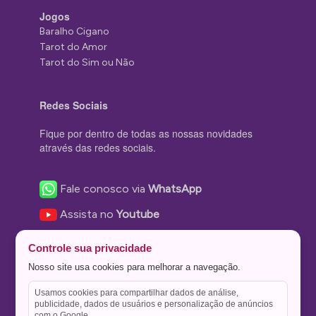
Jogos
Baralho Cigano
Tarot do Amor
Tarot do Sim ou Não
Redes Sociais
Fique por dentro de todas as nossas novidades
através das redes sociais.
Fale conosco via
WhatsApp
Assista no
Youtube
Nos acompanhe no
Facebook
Controle sua privacidade
Nos siga no
Instagram
Nosso site usa cookies para melhorar a navegação.
Nos siga no
Twitter
Usamos cookies para compartilhar dados de análise,
publicidade, dados de usuários e personalização de anúncios
Salve no
Pinterest
com o Google.