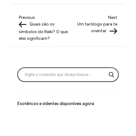
N
Previous
Next
Previous
Next
Post
Post
Quais são os
Um tarólogo para te
a
orientar
símbolos do Reiki? O que
v
eles significam?
e
g
a
ç
ã
o
Esotéricos e videntes disponíveis agora
d
e
P