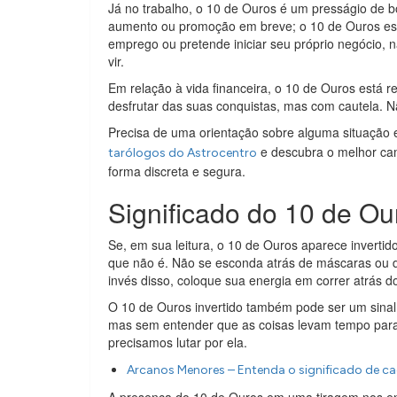
Já no trabalho, o 10 de Ouros é um presságio de 
aumento ou promoção em breve; o 10 de Ouros est
emprego ou pretende iniciar seu próprio negócio, 
vir.
Em relação à vida financeira, o 10 de Ouros está 
desfrutar das suas conquistas, mas com cautela. N
Precisa de uma orientação sobre alguma situação 
e descubra o melhor cam
tarólogos do Astrocentro
forma discreta e segura.
Significado do 10 de Our
Se, em sua leitura, o 10 de Ouros aparece invertido
que não é. Não se esconda atrás de máscaras ou d
invés disso, coloque sua energia em correr atrás 
O 10 de Ouros invertido também pode ser um sina
mas sem entender que as coisas levam tempo para
precisamos lutar por ela.
Arcanos Menores – Entenda o significado de ca
A presença do 10 de Ouros em uma tiragem nos en