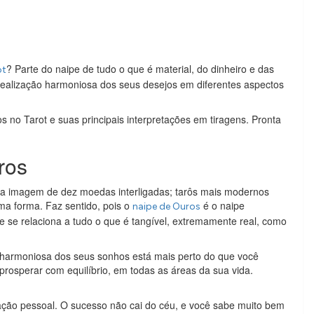
? Parte do naipe de tudo o que é material, do dinheiro e das
ot
realização harmoniosa dos seus desejos em diferentes aspectos
s no Tarot e suas principais interpretações em tiragens. Pronta
ros
i a imagem de dez moedas interligadas; tarôs mais modernos
a forma. Faz sentido, pois o
é o naipe
naipe de Ouros
Ele se relaciona a tudo o que é tangível, extremamente real, como
e harmoniosa dos seus sonhos está mais perto do que você
prosperar com equilíbrio, em todas as áreas da sua vida.
fação pessoal. O sucesso não cai do céu, e você sabe muito bem