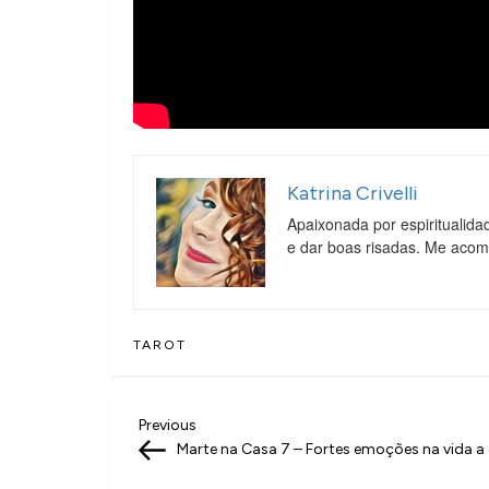
Katrina Crivelli
Apaixonada por espiritualida
e dar boas risadas. Me aco
TAROT
N
Previous
Previous
Post
Marte na Casa 7 – Fortes emoções na vida a
a