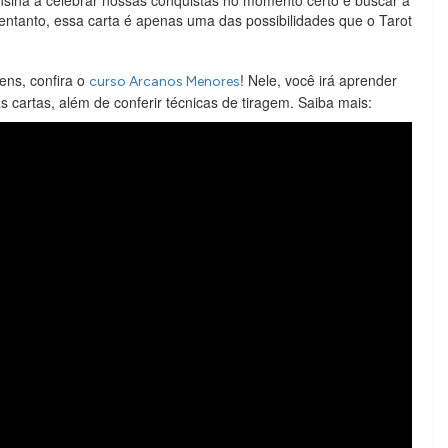
 entanto, essa carta é apenas uma das possibilidades que o Tarot
ens, confira o
! Nele, você irá aprender
curso Arcanos Menores
s cartas, além de conferir técnicas de tiragem. Saiba mais: