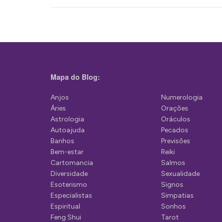
v
e
g
a
ç
Mapa do Blog:
ã
Anjos
Numerologia
o
Áries
Orações
d
Astrologia
Oráculos
Autoajuda
Pecados
e
Banhos
Previsões
P
Bem-estar
Reiki
Cartomancia
Salmos
o
Diversidade
Sexualidade
s
Esoterismo
Signos
Especialistas
Simpatias
t
Espiritual
Sonhos
Feng Shui
Tarot