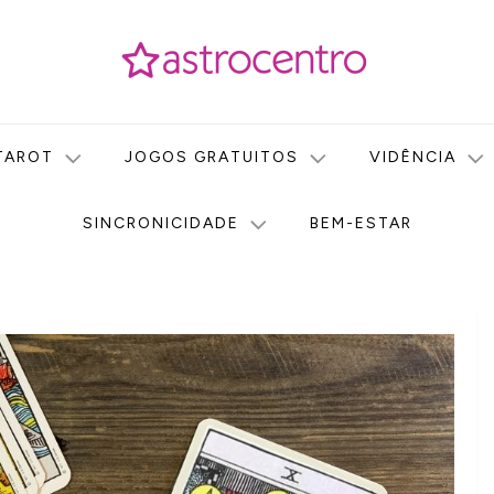
icas no nosso portal de conteúdo. Saiba agora tudo sobre Astr
do Astrocentro!
TAROT
JOGOS GRATUITOS
VIDÊNCIA
SINCRONICIDADE
BEM-ESTAR