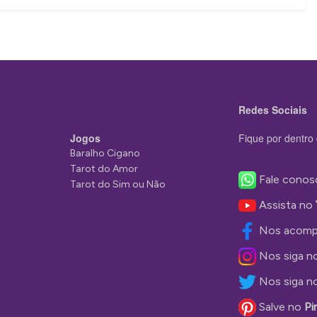
Redes Sociais
Jogos
Fique por dentro 
Baralho Cigano
Tarot do Amor
Fale conos
Tarot do Sim ou Não
Assista no
Nos acomp
Nos siga n
Nos siga n
Salve no
Pi