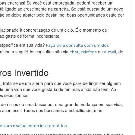
boas energias! Se você está empregada, poderá receber um
á ligado ao crescimento na carreira. Se está buscando um novo
não se deixe abater pelo desânimo: boas oportunidades estão por
relacionado à concretização de um ciclo. É o momento de
ão gaste de forma inconsciente.
específica em sua vida?
Faça uma consulta com um dos
inho a seguir! As consultas são via
,
ou
, de
chat
telefone
e-mail
os invertido
, trata-se de um alerta para que você pare de fingir ser alguém
e uma vida que você gostaria de ter, mas ainda não tem. Ao
dos seus sonhos.
l de riscos ou uma busca por uma grande mudança em sua vida,
 acontecer. Todos nós buscamos a estabilidade, mas
da um e saiba como interpretá-los
sina a celebrar nossas conquistas no momento certo e buscar a