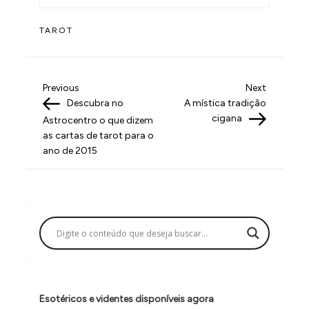
TAROT
N
Previous
Next
Previous
Next
Post
Post
Descubra no
A mística tradição
a
cigana
Astrocentro o que dizem
v
as cartas de tarot para o
ano de 2015
e
g
a
ç
ã
o
d
Esotéricos e videntes disponíveis agora