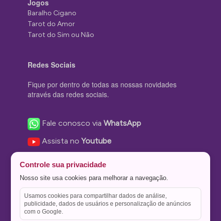
Jogos
Baralho Cigano
Tarot do Amor
Tarot do Sim ou Não
Redes Sociais
Fique por dentro de todas as nossas novidades
através das redes sociais.
Fale conosco via
WhatsApp
Assista no
Youtube
Nos acompanhe no
Facebook
Controle sua privacidade
Nos siga no
Instagram
Nosso site usa cookies para melhorar a navegação.
Nos siga no
Twitter
Usamos cookies para compartilhar dados de análise,
publicidade, dados de usuários e personalização de anúncios
Salve no
Pinterest
com o Google.