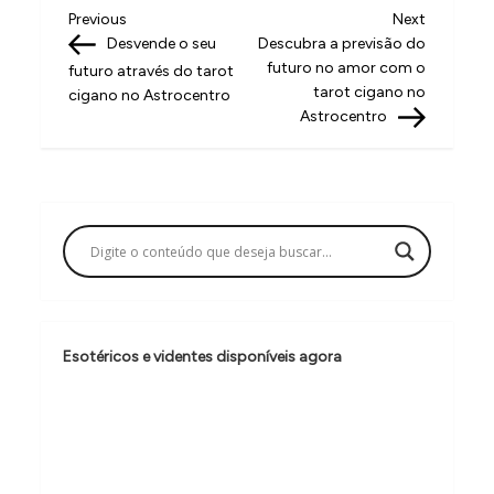
N
Previous
Next
Previous
Next
Post
Post
Desvende o seu
Descubra a previsão do
a
futuro no amor com o
futuro através do tarot
v
tarot cigano no
cigano no Astrocentro
Astrocentro
e
g
a
ç
ã
o
d
Esotéricos e videntes disponíveis agora
e
P
o