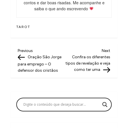
contos e dar boas risadas. Me acompanhe e
saiba o que ando escrevendo
TAROT
N
Previous
Next
Previous
Next
Post
Post
Oração São Jorge
Confira os diferentes
a
tipos de revelação e veja
para emprego – O
v
como ter uma
defensor dos cristãos
e
g
a
ç
ã
o