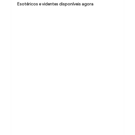
Esotéricos e videntes disponíveis agora
d
e
P
o
s
t