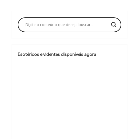
g
a
ç
ã
o
Esotéricos e videntes disponíveis agora
d
e
P
o
s
t