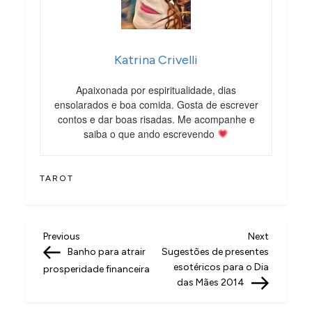
Katrina Crivelli
Apaixonada por espiritualidade, dias
ensolarados e boa comida. Gosta de escrever
contos e dar boas risadas. Me acompanhe e
saiba o que ando escrevendo
TAROT
N
Previous
Next
Previous
Next
Post
Post
Banho para atrair
Sugestões de presentes
a
esotéricos para o Dia
prosperidade financeira
v
das Mães 2014
e