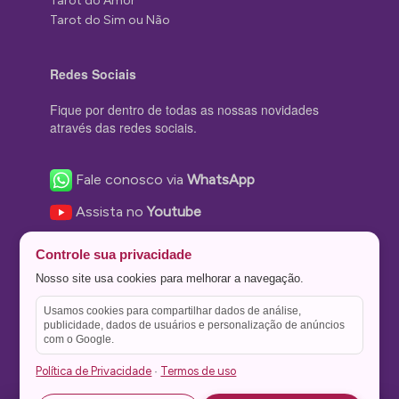
Tarot do Amor
Tarot do Sim ou Não
Redes Sociais
Fique por dentro de todas as nossas novidades
através das redes sociais.
Fale conosco via
WhatsApp
Assista no
Youtube
Nos acompanhe no
Facebook
Controle sua privacidade
Nos siga no
Instagram
Nosso site usa cookies para melhorar a navegação.
Nos siga no
Twitter
Usamos cookies para compartilhar dados de análise,
publicidade, dados de usuários e personalização de anúncios
Salve no
Pinterest
com o Google.
Política de Privacidade
Termos de uso
·