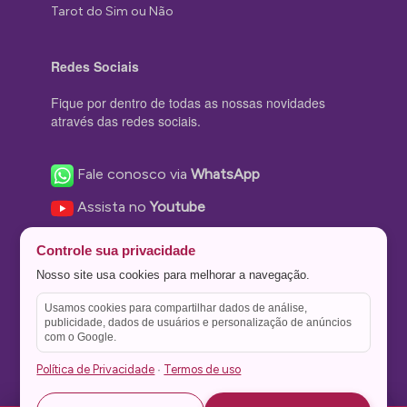
Tarot do Sim ou Não
Redes Sociais
Fique por dentro de todas as nossas novidades
através das redes sociais.
Fale conosco via
WhatsApp
Assista no
Youtube
Nos acompanhe no
Facebook
Controle sua privacidade
Nos siga no
Instagram
Nosso site usa cookies para melhorar a navegação.
Nos siga no
Twitter
Usamos cookies para compartilhar dados de análise,
publicidade, dados de usuários e personalização de anúncios
Salve no
Pinterest
com o Google.
Política de Privacidade
Termos de uso
·