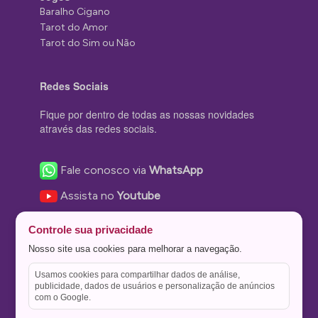
Baralho Cigano
Tarot do Amor
Tarot do Sim ou Não
Redes Sociais
Fique por dentro de todas as nossas novidades
através das redes sociais.
Fale conosco via
WhatsApp
Assista no
Youtube
Nos acompanhe no
Facebook
Controle sua privacidade
Nos siga no
Instagram
Nosso site usa cookies para melhorar a navegação.
Nos siga no
Twitter
Usamos cookies para compartilhar dados de análise,
publicidade, dados de usuários e personalização de anúncios
Salve no
Pinterest
com o Google.