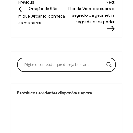
N
Previous
Next
Previous
Next
Post
Post
Oração de São
Flor da Vida: descubra o
a
segredo da geometria
Miguel Arcanjo: conheça
v
sagrada e seu poder
as melhores
e
g
a
ç
ã
o
d
Esotéricos e videntes disponíveis agora
e
P
o
s