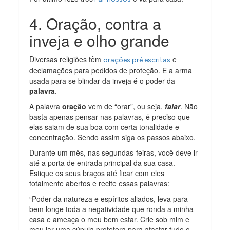
4. Oração, contra a
inveja e olho grande
Diversas religiões têm
e
orações pré escritas
declamações para pedidos de proteção. E a arma
usada para se blindar da inveja é o poder da
palavra
.
A palavra
oração
vem de “orar”, ou seja,
falar
. Não
basta apenas pensar nas palavras, é preciso que
elas saiam de sua boa com certa tonalidade e
concentração. Sendo assim siga os passos abaixo.
Durante um mês, nas segundas-feiras, você deve ir
até a porta de entrada principal da sua casa.
Estique os seus braços até ficar com eles
totalmente abertos e recite essas palavras:
“Poder da natureza e espíritos aliados, leva para
bem longe toda a negatividade que ronda a minha
casa e ameaça o meu bem estar. Crie sob mim e
meu lar uma cúpula protetora para afastar tudo o