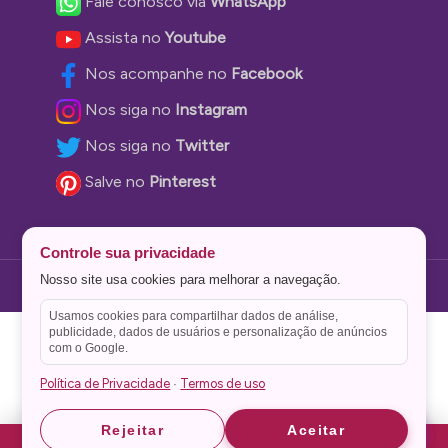
Fale conosco via
WhatsApp
Assista no
Youtube
Nos acompanhe no
Facebook
Nos siga no
Instagram
Nos siga no
Twitter
Salve no
Pinterest
Controle sua privacidade
Nosso site usa cookies para melhorar a navegação.
Theme Stone Blog Powered by
WordPress
Usamos cookies para compartilhar dados de análise,
publicidade, dados de usuários e personalização de anúncios
com o Google.
Política de Privacidade
Termos de uso
·
Astrid
Astrid
Rejeitar
Aceitar