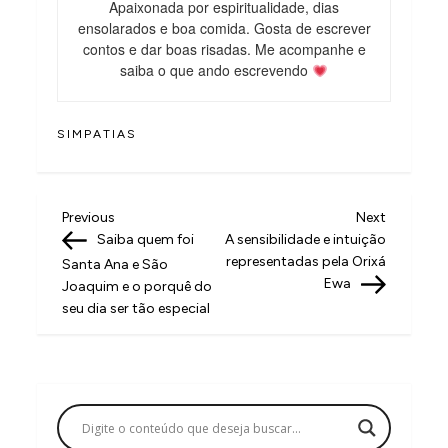
Apaixonada por espiritualidade, dias
ensolarados e boa comida. Gosta de escrever
contos e dar boas risadas. Me acompanhe e
saiba o que ando escrevendo
SIMPATIAS
N
Previous
Next
Previous
Next
Post
Post
Saiba quem foi
A sensibilidade e intuição
a
representadas pela Orixá
Santa Ana e São
v
Ewa
Joaquim e o porquê do
seu dia ser tão especial
e
g
a
ç