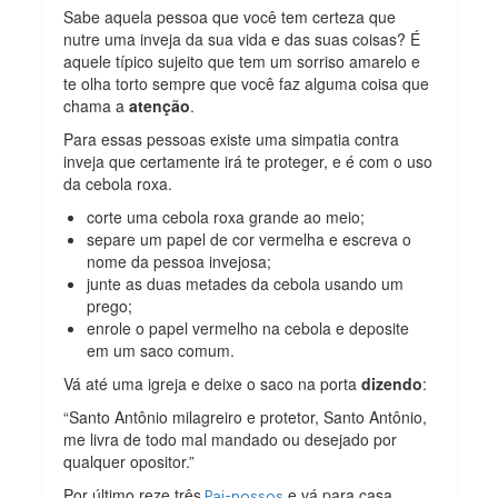
Sabe aquela pessoa que você tem certeza que
nutre uma inveja da sua vida e das suas coisas? É
aquele típico sujeito que tem um sorriso amarelo e
te olha torto sempre que você faz alguma coisa que
chama a
atenção
.
Para essas pessoas existe uma simpatia contra
inveja que certamente irá te proteger, e é com o uso
da cebola roxa.
corte uma cebola roxa grande ao meio;
separe um papel de cor vermelha e escreva o
nome da pessoa invejosa;
junte as duas metades da cebola usando um
prego;
enrole o papel vermelho na cebola e deposite
em um saco comum.
Vá até uma igreja e deixe o saco na porta
dizendo
:
“Santo Antônio milagreiro e protetor, Santo Antônio,
me livra de todo mal mandado ou desejado por
qualquer opositor.”
Por último reze três
e vá para casa.
Pai-nossos