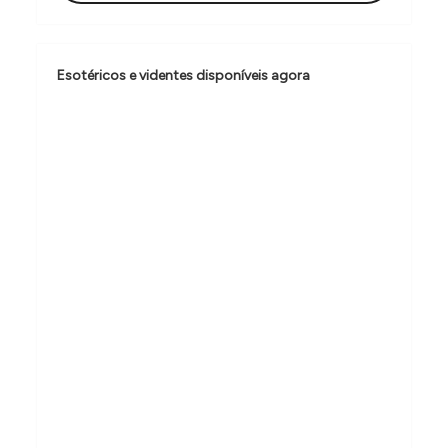
ã
o
d
Esotéricos e videntes disponíveis agora
e
P
o
s
t