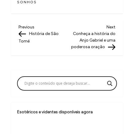
SONHOS
N
Previous
Next
Previous
Next
Post
Post
História de São
Conheça a história do
a
Anjo Gabriel e uma
Tomé
v
poderosa oração
e
g
a
ç
ã
o
Esotéricos e videntes disponíveis agora
d
e