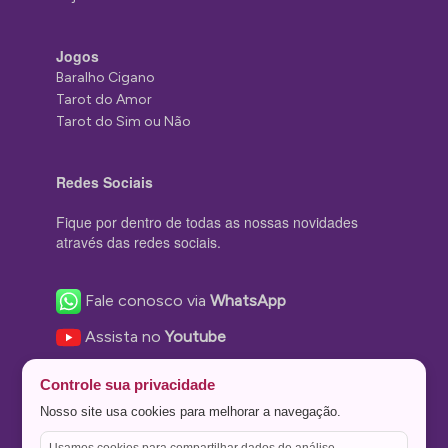
Jogos
Baralho Cigano
Tarot do Amor
Tarot do Sim ou Não
Redes Sociais
Fique por dentro de todas as nossas novidades
através das redes sociais.
Fale conosco via
WhatsApp
Assista no
Youtube
Nos acompanhe no
Facebook
Controle sua privacidade
Nos siga no
Instagram
Nosso site usa cookies para melhorar a navegação.
Nos siga no
Twitter