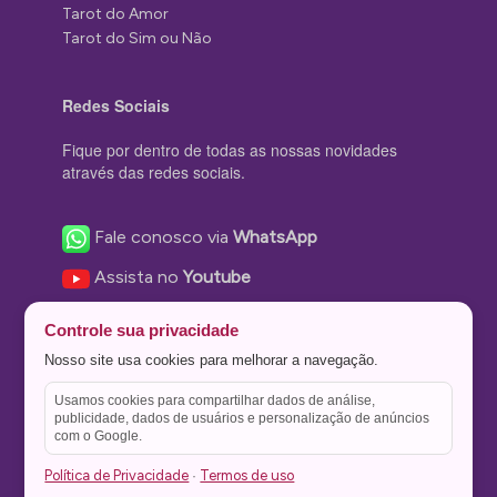
Tarot do Amor
Tarot do Sim ou Não
Redes Sociais
Fique por dentro de todas as nossas novidades
através das redes sociais.
Fale conosco via
WhatsApp
Assista no
Youtube
Nos acompanhe no
Facebook
Controle sua privacidade
Nos siga no
Instagram
Nosso site usa cookies para melhorar a navegação.
Nos siga no
Twitter
Usamos cookies para compartilhar dados de análise,
publicidade, dados de usuários e personalização de anúncios
Salve no
Pinterest
com o Google.
Política de Privacidade
Termos de uso
·