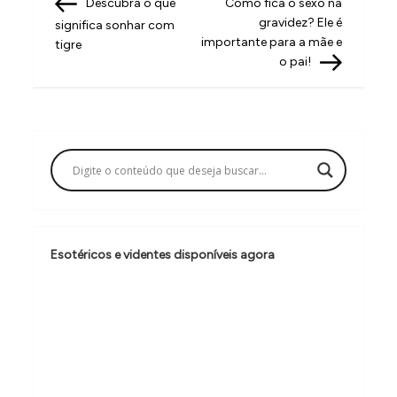
Post
Post
Descubra o que
Como fica o sexo na
a
gravidez? Ele é
significa sonhar com
v
importante para a mãe e
tigre
o pai!
e
g
a
ç
ã
o
d
Esotéricos e videntes disponíveis agora
e
P
o
s