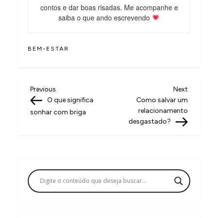
contos e dar boas risadas. Me acompanhe e
saiba o que ando escrevendo
BEM-ESTAR
N
Previous
Next
Previous
Next
Post
Post
O que significa
Como salvar um
a
relacionamento
sonhar com briga
v
desgastado?
e
g
a
ç
ã