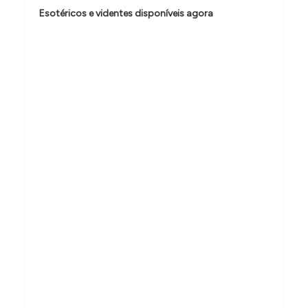
o
Esotéricos e videntes disponíveis agora
d
e
P
o
s
t