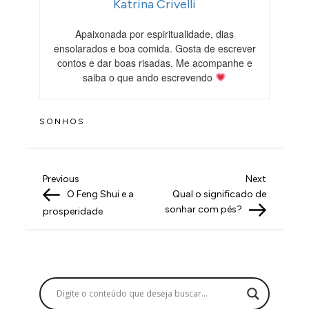
Katrina Crivelli
Apaixonada por espiritualidade, dias
ensolarados e boa comida. Gosta de escrever
contos e dar boas risadas. Me acompanhe e
saiba o que ando escrevendo
SONHOS
N
Previous
Next
Previous
Next
Post
Post
O Feng Shui e a
Qual o significado de
a
sonhar com pés?
prosperidade
v
e
g
a