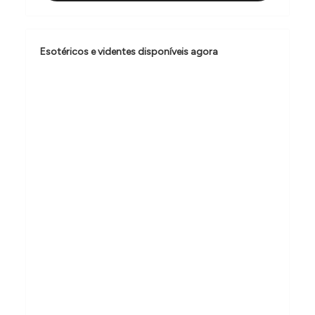
ç
ã
o
Esotéricos e videntes disponíveis agora
d
e
P
o
s
t