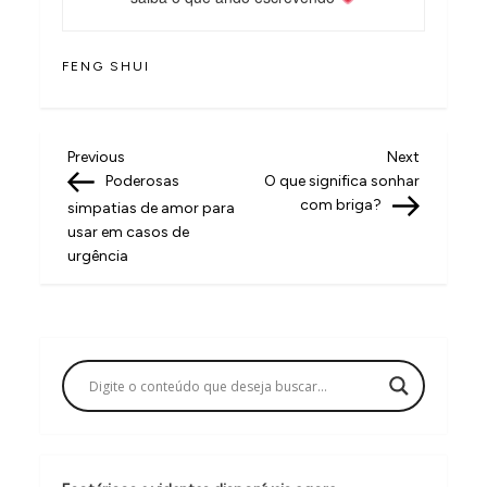
FENG SHUI
N
Previous
Next
Previous
Next
Post
Post
Poderosas
O que significa sonhar
a
com briga?
simpatias de amor para
v
usar em casos de
urgência
e
g
a
ç
ã
o
d