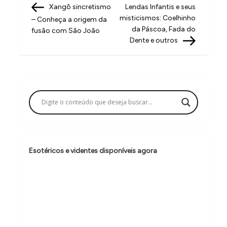
Post
Post
Xangô sincretismo
Lendas Infantis e seus
a
misticismos: Coelhinho
– Conheça a origem da
v
da Páscoa, Fada do
fusão com São João
Dente e outros
e
g
a
ç
ã
o
d
Esotéricos e videntes disponíveis agora
e
P
o
s