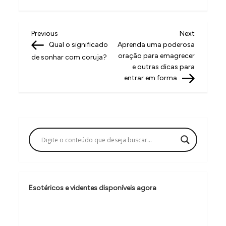
N
Previous
Next
Previous
Next
Post
Post
Qual o significado
Aprenda uma poderosa
a
oração para emagrecer
de sonhar com coruja?
v
e outras dicas para
entrar em forma
e
g
a
ç
ã
o
d
Esotéricos e videntes disponíveis agora
e
P