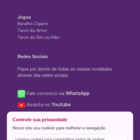
Jogos
Baralho Cigano
Tarot do Amor
Tarot do Sim ou Não
Redes Sociais
Fique por dentro de todas as nossas novidades
através das redes sociais.
Fale conosco via
WhatsApp
Assista no
Youtube
Nos acompanhe no
Facebook
Controle sua privacidade
Nos siga no
Instagram
Nosso site usa cookies para melhorar a navegação.
Nos siga no
Twitter
Usamos cookies para compartilhar dados de análise,