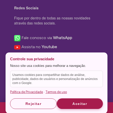
Redes Sociais
Fique por dentro de todas as nossas novidades
através das redes sociais.
Fale conosco via
WhatsApp
Assista no
Youtube
Nos acompanhe no
Facebook
Controle sua privacidade
Nos siga no
Instagram
Nosso site usa cookies para melhorar a navegação.
Nos siga no
Twitter
Usamos cookies para compartilhar dados de análise,
publicidade, dados de usuários e personalização de anúncios
Salve no
Pinterest
com o Google.
Política de Privacidade
Termos de uso
·
Astrid
Astrid
Rejeitar
Aceitar
Theme Stone Blog Powered by
WordPress
Home
Ofertas
Consultas