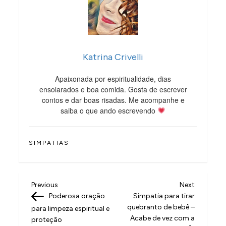
Katrina Crivelli
Apaixonada por espiritualidade, dias
ensolarados e boa comida. Gosta de escrever
contos e dar boas risadas. Me acompanhe e
saiba o que ando escrevendo
SIMPATIAS
N
Previous
Next
Previous
Next
Post
Post
Poderosa oração
Simpatia para tirar
a
quebranto de bebê –
para limpeza espiritual e
v
Acabe de vez com a
proteção