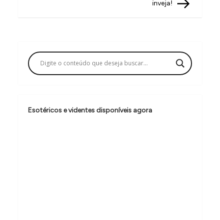
inveja!
e
g
a
ç
ã
o
d
Esotéricos e videntes disponíveis agora
e
P
o
s
t