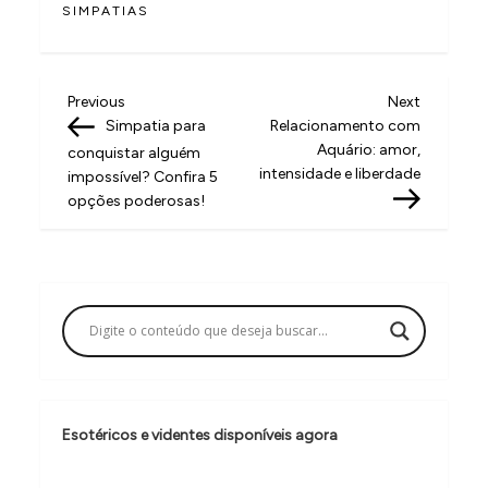
SIMPATIAS
N
Previous
Next
Previous
Next
Post
Post
Simpatia para
Relacionamento com
a
Aquário: amor,
conquistar alguém
v
intensidade e liberdade
impossível? Confira 5
opções poderosas!
e
g
a
ç
ã
o
d
Esotéricos e videntes disponíveis agora
e