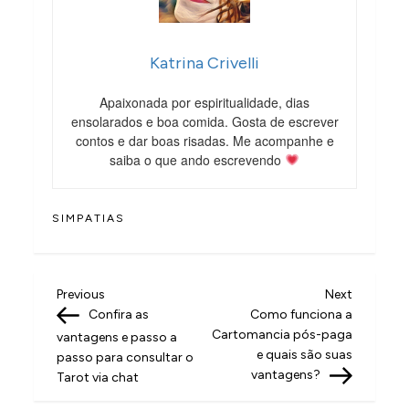
Katrina Crivelli
Apaixonada por espiritualidade, dias
ensolarados e boa comida. Gosta de escrever
contos e dar boas risadas. Me acompanhe e
saiba o que ando escrevendo
SIMPATIAS
N
Previous
Next
Previous
Next
Post
Post
Confira as
Como funciona a
a
Cartomancia pós-paga
vantagens e passo a
v
e quais são suas
passo para consultar o
vantagens?
Tarot via chat
e