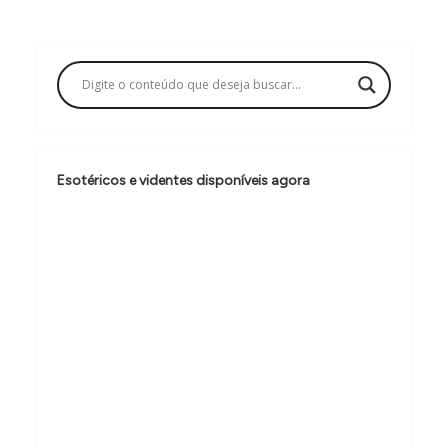
g
a
ç
ã
o
d
Esotéricos e videntes disponíveis agora
e
P
o
s
t