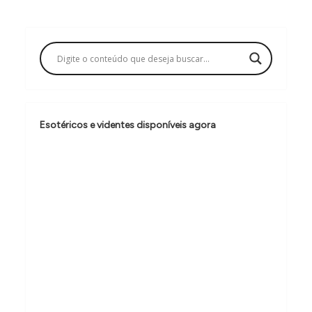
g
a
ç
ã
o
d
Esotéricos e videntes disponíveis agora
e
P
o
s
t