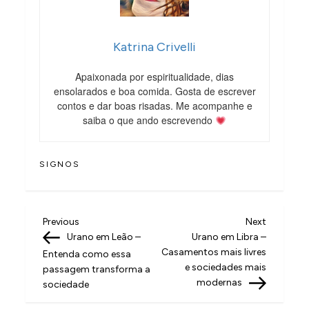
Katrina Crivelli
Apaixonada por espiritualidade, dias
ensolarados e boa comida. Gosta de escrever
contos e dar boas risadas. Me acompanhe e
saiba o que ando escrevendo
SIGNOS
N
Previous
Next
Previous
Next
Post
Post
Urano em Leão –
Urano em Libra –
a
Casamentos mais livres
Entenda como essa
v
e sociedades mais
passagem transforma a
modernas
sociedade
e