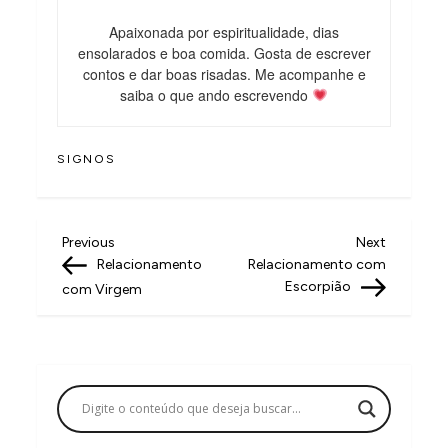
Apaixonada por espiritualidade, dias
ensolarados e boa comida. Gosta de escrever
contos e dar boas risadas. Me acompanhe e
saiba o que ando escrevendo
SIGNOS
N
Previous
Next
Previous
Next
Post
Post
Relacionamento
Relacionamento com
a
Escorpião
com Virgem
v
e
g
a
ç