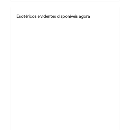
ã
o
Esotéricos e videntes disponíveis agora
d
e
P
o
s
t