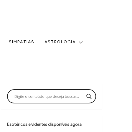
ologia, Tarot, Vidência, Bem-estar e Esoterismo aqui no blog
SIMPATIAS
ASTROLOGIA
Esotéricos e videntes disponíveis agora