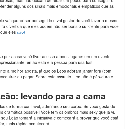
derosas, mas não deixam de atuar um pouco para conseguir o
ofender alguns dos sinais mais emocionais e empáticos que às
ele vai querer ser perseguido e vai gostar de você fazer o mesmo
a divertida que eles podem não ser bons o suficiente para você
 que eles
são!
Se por acaso você tiver acesso a bons lugares em um evento
mpressionante, então esta é a pessoa para usá-los!
nte a melhor aposta, já que os Leos adoram jantar fora (com
 encontrar ou pagar. Sobre este assunto, Leo não é pão-duro e
eão: levando para a cama
á-los de forma confiável, admirando seu corpo. Se você gosta de
is dramática possível! Você tem os ombros mais sexy que já vi,
, seu Leão tomará a iniciativa e começará a provar que você está
iar, mais rápido acontecerá.