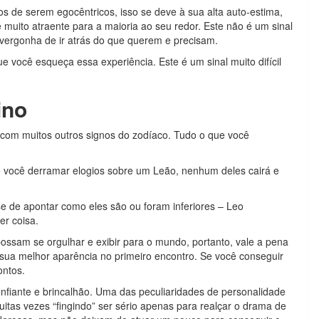
​​de serem egocêntricos, isso se deve à sua alta auto-estima,
é muito atraente para a maioria ao seu redor. Este não é um sinal
vergonha de ir atrás do que querem e precisam.
 você esqueça essa experiência. Este é um sinal muito difícil
ino
 com muitos outros signos do zodíaco. Tudo o que você
e você derramar elogios sobre um Leão, nenhum deles cairá e
se de apontar como eles são ou foram inferiores – Leo
er coisa.
ossam se orgulhar e exibir para o mundo, portanto, vale a pena
m sua melhor aparência no primeiro encontro. Se você conseguir
ontos.
nfiante e brincalhão. Uma das peculiaridades de personalidade
itas vezes “fingindo” ser sério apenas para realçar o drama de