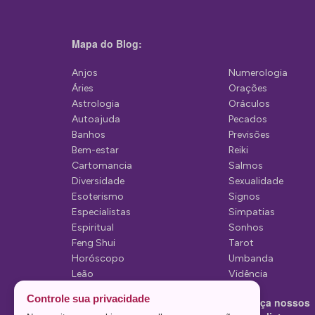
g
a
Mapa do Blog:
ç
ã
Anjos
Numerologia
Áries
Orações
o
Astrologia
Oráculos
d
Autoajuda
Pecados
Banhos
Previsões
e
Bem-estar
Reiki
P
Cartomancia
Salmos
Diversidade
Sexualidade
o
Esoterismo
Signos
s
Especialistas
Simpatias
Espiritual
Sonhos
t
Feng Shui
Tarot
Horóscopo
Umbanda
Leão
Vidência
Lua
Controle sua privacidade
Conheça nossos
Mediunidade