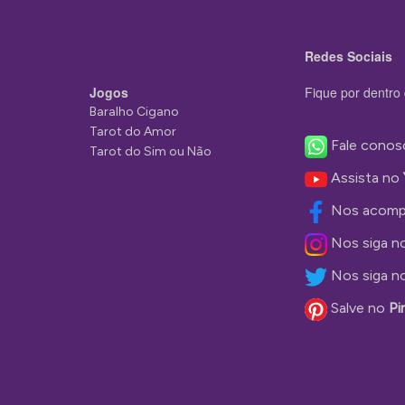
Redes Sociais
Jogos
Fique por dentro 
Baralho Cigano
Tarot do Amor
Fale conos
Tarot do Sim ou Não
Assista no
Nos acomp
Nos siga n
Nos siga n
Salve no
Pi