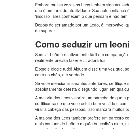
Embora muitas vezes os Leos tenham sido acusados 
que é um farol de atratividade. Sua autoconfiança 
‘insosso’. Eles conhecem o que pensam e não têm 
Depois de ser amado por um Leão, é improvável que
de superar.
Como seduzir um leon
Seduzir Leão é relativamente fácil em comparação
realmente precisa fazer é … adorá-los!
Elogie e elogie tudo! Alguém disse uma vez que, s
cairá no chão, e é verdade.
Se você mencionar amantes anteriores, certifique-
absolutamente detesta o segundo lugar, em qualqu
A maioria dos Leos valoriza um parceiro de quem p
certificar-se de que você esteja bem vestido e co
virar a cabeça das pessoas, isso marcará muitos p
A maioria dos Leos também prefere um parceiro co
mais comuns de Leão é o quão brincalhão ele é, mu