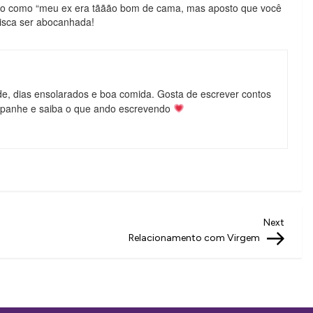
ário como “meu ex era tããão bom de cama, mas aposto que você
 isca ser abocanhada!
de, dias ensolarados e boa comida. Gosta de escrever contos
mpanhe e saiba o que ando escrevendo
Next
Next
Post
Relacionamento com Virgem