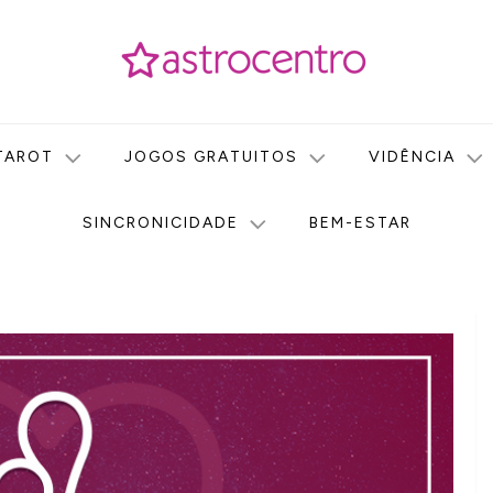
icas no nosso portal de conteúdo. Saiba agora tudo sobre Astr
do Astrocentro!
TAROT
JOGOS GRATUITOS
VIDÊNCIA
SINCRONICIDADE
BEM-ESTAR