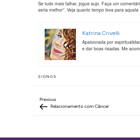
Se tudo mais falhar, jogue sujo. Faça um coment
seria melhor”. Veja quanto tempo leva para aquela
Katrina Crivelli
Apaixonada por espiritualida
e dar boas risadas. Me aco
SIGNOS
N
Previous
Previous
Post
Relacionamento com Câncer
a
v
e