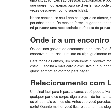
uma situação. Eles são pessoas apaixonadas e po
que querem ou apenas para se divertir (isso pode 
vezes descrevem como superficiais).
Nesse sentido, se seu Leão começar a se afastar, 
periodicamente. Da mesma forma, sugerir de maneir
irá provocar uma necessidade intrínseca de provar
Onde ir a um encontro
Os leoninos gostam de ostentação e de prestígio. 
esportivo ou musical, um iate ou algo igualmente i
Para todos os outros, um restaurante é provavelme
estilo). Escolha o mais caro e exclusivo que puder
quase sempre se oferece para pagar.
Relacionamento com L
Um sinal fácil para ir para a cama, você pode ativ
qualquer parte do corpo, diga a eles – da forma ma
os olhos mais bonitos etc. Antes que você perceba
certo! Quanto melhor você ficar e quanto mais elog