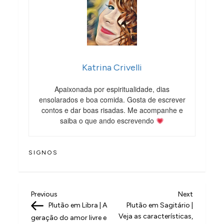
Katrina Crivelli
Apaixonada por espiritualidade, dias
ensolarados e boa comida. Gosta de escrever
contos e dar boas risadas. Me acompanhe e
saiba o que ando escrevendo
SIGNOS
N
Previous
Next
Previous
Next
Post
Post
Plutão em Libra | A
Plutão em Sagitário |
a
Veja as características,
geração do amor livre e