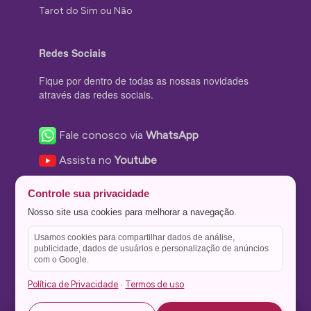
Tarot do Sim ou Não
Redes Sociais
Fique por dentro de todas as nossas novidades
através das redes sociais.
Fale conosco via
WhatsApp
Assista no
Youtube
Nos acompanhe no
Facebook
Controle sua privacidade
Nos siga no
Instagram
Nosso site usa cookies para melhorar a navegação.
Nos siga no
Twitter
Usamos cookies para compartilhar dados de análise,
publicidade, dados de usuários e personalização de anúncios
Salve no
Pinterest
com o Google.
Política de Privacidade
Termos de uso
·