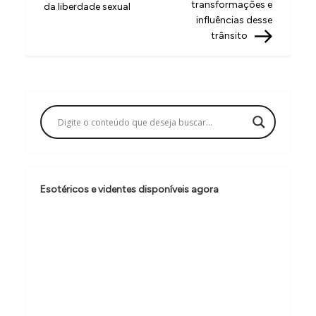
v
transformações e
da liberdade sexual
influências desse
e
trânsito
g
a
ç
ã
o
d
e
Esotéricos e videntes disponíveis agora
P
o
s
t