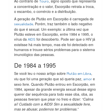
Ao contrário de
, signo oposto que representa
Touro
a concentração e o valor, Escorpião retrata a troca,
o escambo, o comércio e a distribuição.
A geração de Plutão em Escorpião é carregada de
. Porém, traz também o lado negativo
sexualidade
do que é sexual. Um exemplo: a última vez que
Plutão esteve em Escorpião, entre 1984 e 1995, o
vírus da
foi descoberto. Pode ser que o HIV já
AIDS
existisse há mais tempo, mas ele foi detectado em
humanos e trouxe sérios problemas para o sistema
imunológico das pessoas.
De 1984 a 1995
Se você leu o nosso artigo sobre
,
Plutão em Libra
viu que foi uma geração que só queria paz,
e
amor
sexo livre. Quando Plutão entrou em Escorpião, em
1984, apesar da grande energia sexual desse signo
querer dar sequência para todo esse oba, oba, as
pessoas tiveram que pisar no freio e dizer:
“Calma
aí! Cuidado com a AIDS! Sim a sexualidade livre,
mas se abusar, podemos ter problemas.”