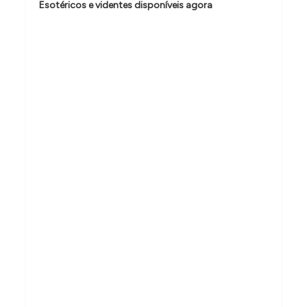
Esotéricos e videntes disponíveis agora
d
e
P
o
s
t