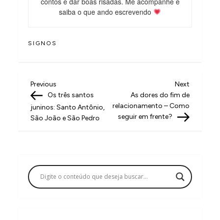
contos e dar boas risadas. Me acompanhe e
saiba o que ando escrevendo
SIGNOS
N
Previous
Next
Previous
Next
Post
Post
Os três santos
As dores do fim de
a
relacionamento – Como
juninos: Santo Antônio,
v
seguir em frente?
São João e São Pedro
e
g
a
ç
ã
o