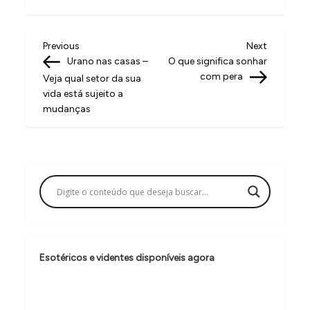
N
Previous
Next
Previous
Next
Post
Post
Urano nas casas –
O que significa sonhar
a
com pera
Veja qual setor da sua
v
vida está sujeito a
mudanças
e
g
a
ç
ã
o
d
Esotéricos e videntes disponíveis agora
e
P