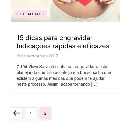
SEXUALIDADE
15 dicas para engravidar –
Indicações rápidas e eficazes
7.104 ViewsSe você sonha em engravidar e está
planejando que isso aconteça em breve, saiba que
existem algumas medidas que podem te ajudar
neste processo. Assim, acaba tornando […]
P
Previous
Page
Page
1
2
a
page