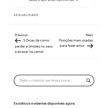
SEXUALIDADE
N
Previous
Next
Previous
Next
Post
Post
5 Dicas de como
Posições mais usadas
a
para fazer amor
perder a timidez no sexo
v
e arrasar na cama!
e
g
a
ç
ã
o
Esotéricos e videntes disponíveis agora