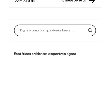
v
bilhete perfeito
com castelo
e
g
a
ç
ã
o
Esotéricos e videntes disponíveis agora
d
e
P
o
s
t