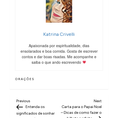
Katrina Crivelli
Apaixonada por espiritualidade, dias
ensolarados e boa comida. Gosta de escrever
contos e dar boas risadas. Me acompanhe e
saiba o que ando escrevendo
ORAÇÕES
N
Previous
Next
Previous
Next
Post
Post
Entenda os
Carta para o Papai Noel
a
– Dicas de como fazer o
significados de sonhar