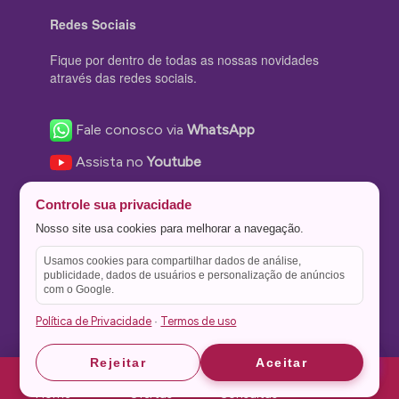
Redes Sociais
Fique por dentro de todas as nossas novidades
através das redes sociais.
Fale conosco via
WhatsApp
Assista no
Youtube
Nos acompanhe no
Facebook
Controle sua privacidade
Nos siga no
Instagram
Nosso site usa cookies para melhorar a navegação.
Nos siga no
Twitter
Usamos cookies para compartilhar dados de análise,
publicidade, dados de usuários e personalização de anúncios
Salve no
Pinterest
com o Google.
Política de Privacidade
Termos de uso
·
Astrid
Astrid
Rejeitar
Aceitar
Theme Stone Blog Powered by
WordPress
Home
Ofertas
Consultas