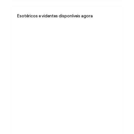
ã
o
Esotéricos e videntes disponíveis agora
d
e
P
o
s
t