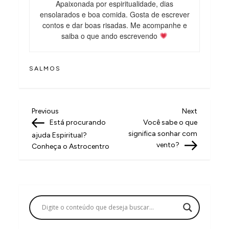
Apaixonada por espiritualidade, dias
ensolarados e boa comida. Gosta de escrever
contos e dar boas risadas. Me acompanhe e
saiba o que ando escrevendo
SALMOS
N
Previous
Next
Previous
Next
Post
Post
Está procurando
Você sabe o que
a
significa sonhar com
ajuda Espiritual?
v
vento?
Conheça o Astrocentro
e
g
a
ç