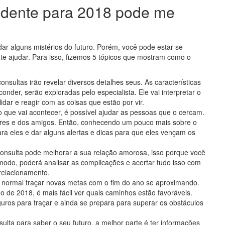
idente para 2018 pode me
r alguns mistérios do futuro. Porém, você pode estar se
e ajudar. Para isso, fizemos 5 tópicos que mostram como o
nsultas irão revelar diversos detalhes seus. As características
nder, serão exploradas pelo especialista. Ele vai interpretar o
lidar e reagir com as coisas que estão por vir.
que vai acontecer, é possível ajudar as pessoas que o cercam.
ares e dos amigos. Então, conhecendo um pouco mais sobre o
ra eles e dar alguns alertas e dicas para que eles vençam os
onsulta pode melhorar a sua relação amorosa, isso porque você
modo, poderá analisar as complicações e acertar tudo isso com
 relacionamento.
normal traçar novas metas com o fim do ano se aproximando.
 de 2018, é mais fácil ver quais caminhos estão favoráveis.
ros para traçar e ainda se prepara para superar os obstáculos
lta para saber o seu futuro, a melhor parte é ter informações