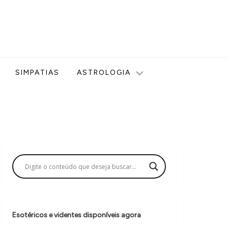
ologia, Tarot, Vidência, Bem-estar e Esoterismo aqui no blog
SIMPATIAS
ASTROLOGIA
Esotéricos e videntes disponíveis agora