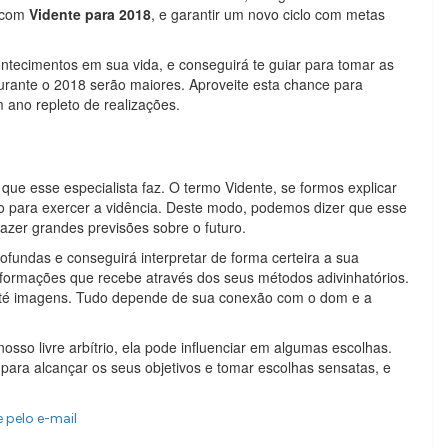
a com
Vidente para 2018
, e garantir um novo ciclo com metas
ontecimentos em sua vida, e conseguirá te guiar para tomar as
urante o 2018 serão maiores. Aproveite esta chance para
 ano repleto de realizações.
ue esse especialista faz. O termo Vidente, se formos explicar
dão para exercer a vidência. Deste modo, podemos dizer que esse
azer grandes previsões sobre o futuro.
ofundas e conseguirá interpretar de forma certeira a sua
informações que recebe através dos seus métodos adivinhatórios.
e até imagens. Tudo depende de sua conexão com o dom e a
osso livre arbítrio, ela pode influenciar em algumas escolhas.
para alcançar os seus objetivos e tomar escolhas sensatas, e
 pelo e-mail