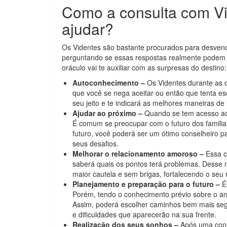
Como a consulta com V
ajudar?
Os Videntes são bastante procurados para desvenda
perguntando se essas respostas realmente podem t
oráculo vai te auxiliar com as surpresas do destino:
Autoconhecimento –
Os Videntes durante as co
que você se nega aceitar ou então que tenta esco
seu jeito e te indicará as melhores maneiras de 
Ajudar ao próximo –
Quando se tem acesso ao 
É comum se preocupar com o futuro dos famili
futuro, você poderá ser um ótimo conselheiro pa
seus desafios.
Melhorar o relacionamento amoroso –
Essa c
saberá quais os pontos terá problemas. Desse 
maior cautela e sem brigas, fortalecendo o seu
Planejamento e preparação para o futuro –
É 
Porém, tendo o conhecimento prévio sobre o ano
Assim, poderá escolher caminhos bem mais segu
e dificuldades que aparecerão na sua frente.
Realização dos seus sonhos –
Após uma consu