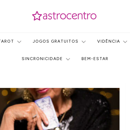
icas no nosso portal de conteúdo. Saiba agora tudo sobre Astr
do Astrocentro!
TAROT
JOGOS GRATUITOS
VIDÊNCIA
SINCRONICIDADE
BEM-ESTAR