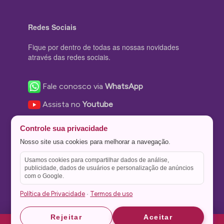
Redes Sociais
Fique por dentro de todas as nossas novidades
através das redes sociais.
Fale conosco via
WhatsApp
Assista no
Youtube
Nos acompanhe no
Facebook
Controle sua privacidade
Nos siga no
Instagram
Nosso site usa cookies para melhorar a navegação.
Nos siga no
Twitter
Usamos cookies para compartilhar dados de análise,
publicidade, dados de usuários e personalização de anúncios
Salve no
Pinterest
com o Google.
Política de Privacidade
Termos de uso
·
Astrid
Astrid
Rejeitar
Aceitar