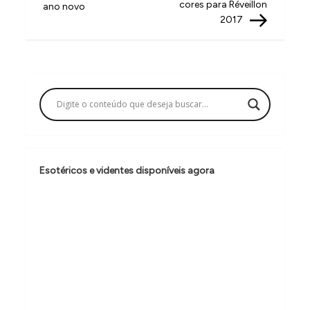
a
cores para Réveillon
ano novo
v
2017
e
g
a
ç
ã
o
Esotéricos e videntes disponíveis agora
d
e
P
o
s
t