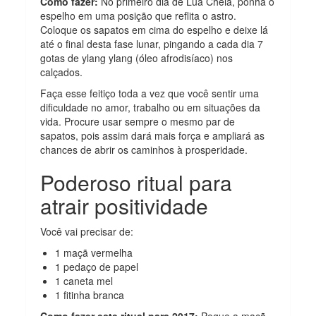
Como fazer:
No primeiro dia de Lua Cheia, ponha o
espelho em uma posição que reflita o astro.
Coloque os sapatos em cima do espelho e deixe lá
até o final desta fase lunar, pingando a cada dia 7
gotas de ylang ylang (óleo afrodisíaco) nos
calçados.
Faça esse feitiço toda a vez que você sentir uma
dificuldade no amor, trabalho ou em situações da
vida. Procure usar sempre o mesmo par de
sapatos, pois assim dará mais força e ampliará as
chances de abrir os caminhos à prosperidade.
Poderoso ritual para
atrair positividade
Você vai precisar de:
1 maçã vermelha
1 pedaço de papel
1 caneta mel
1 fitinha branca
Como fazer este ritual para 2017:
Pegue a maçã,