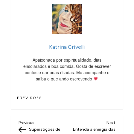
Katrina Crivelli
Apaixonada por espiritualidade, dias
ensolarados e boa comida. Gosta de escrever
contos e dar boas risadas. Me acompanhe e
saiba o que ando escrevendo
PREVISÕES
N
Previous
Next
Previous
Next
Post
Post
Superstições de
Entenda a energia das