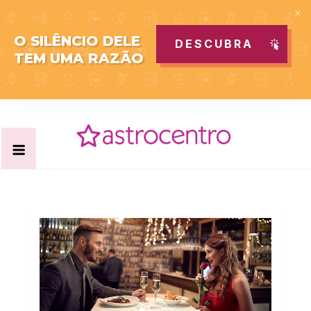
O SILÊNCIO DELE
DESCUBRA
TEM UMA RAZÃO
Skip
to
content
Acabe com todas as suas dúvidas esotéricas no nosso
Blog Astrocentro
portal de conteúdo. Saiba agora tudo sobre Astrologia,
Tarot, Vidência, Bem-estar e Esoterismo aqui no blog do
Astrocentro!