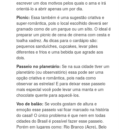
escrever um dos motivos pelos quais o ama e irá
orientá-lo a abrir apenas um por dia.
Picnic:
Essa também é uma sugestão criativa e
super-romântica, pois o local escolhido deverá ser
gramado como de um parque ou um sítio. O ideal é
preparar um picnic de cena de cinema com cesta e
toalha xadrez. As dicas para o cardápio são:
pequenos sanduíches, cupcakes, levar pães
diferentes e frios e uma bebida que agrade aos
dois.
Passeio no planetário:
Se na sua cidade tiver um
planetário (ou observatório) essa pode ser uma
opção criativa e romântica, pois nada como
observar as estrelas! E para deixar esse passeio
mais especial você pode levar uma manta e um
chocolate quente para aquecê-los.
Voo de balão:
Se vocês gostam de altura e
emoção esse passeio vai ficar marcado na história
do casal! O único problema é que nem em todas
cidades do Brasil é possível fazer esse passeio.
Porém em lugares como: Rio Branco (Acre), Belo