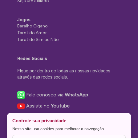
Seja um afiliado
Jogos
Baralho Cigano
Tarot do Amor
Tarot do Sim ou Não
Redes Sociais
Fique por dentro de todas as nossas novidades
através das redes sociais.
Fale conosco via
WhatsApp
Assista no
Youtube
Nos acompanhe no
Facebook
Controle sua privacidade
Nos siga no
Instagram
Nosso site usa cookies para melhorar a navegação.