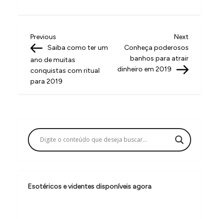
N
Previous
Next
Previous
Next
Post
Post
Saiba como ter um
Conheça poderosos
a
banhos para atrair
ano de muitas
v
dinheiro em 2019
conquistas com ritual
para 2019
e
g
a
ç
ã
o
d
Esotéricos e videntes disponíveis agora
e
P