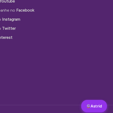
Youtube
anhe no
Facebook
o
Instagram
o
Twitter
nterest
Astrid
Astrid