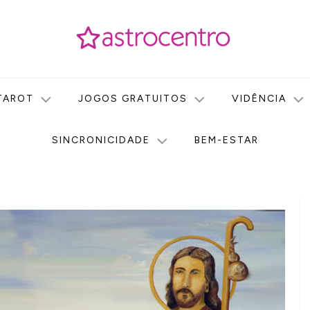
icas no nosso portal de conteúdo. Saiba agora tudo sobre Astr
do Astrocentro!
TAROT
JOGOS GRATUITOS
VIDÊNCIA
SINCRONICIDADE
BEM-ESTAR