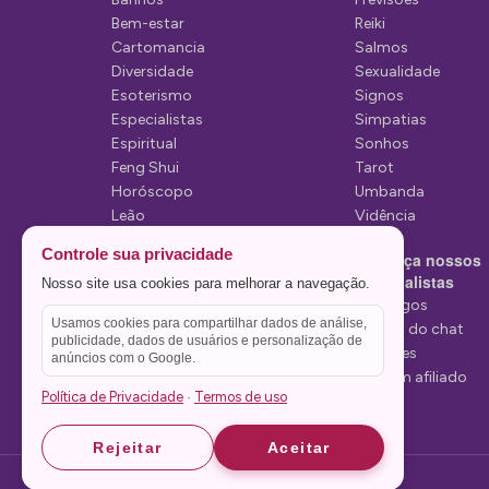
P
Bem-estar
Reiki
Cartomancia
Salmos
o
Diversidade
Sexualidade
s
Esoterismo
Signos
Especialistas
Simpatias
t
Espiritual
Sonhos
Feng Shui
Tarot
Horóscopo
Umbanda
Leão
Vidência
Lua
Controle sua privacidade
Conheça nossos
Mediunidade
Especialistas
Nosso site usa cookies para melhorar a navegação.
Mensagens
Tarólogos
Usamos cookies para compartilhar dados de análise,
Estelas do chat
publicidade, dados de usuários e personalização de
Videntes
anúncios com o Google.
Seja um afiliado
Política de Privacidade
Termos de uso
·
Rejeitar
Aceitar