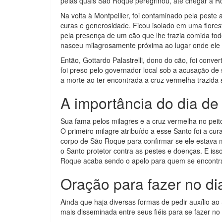
pelas quais São Roque peregrinou, até chegar a 
Na volta à Montpellier, foi contaminado pela peste
curas e generosidade. Ficou isolado em uma flore
pela presença de um cão que lhe trazia comida tod
nasceu milagrosamente próxima ao lugar onde ele 
Então, Gottardo Palastrelli, dono do cão, foi conver
foi preso pelo governador local sob a acusação de 
a morte ao ter encontrada a cruz vermelha trazida 
A importância do dia d
Sua fama pelos milagres e a cruz vermelha no peito 
O primeiro milagre atribuído a esse Santo foi a cu
corpo de São Roque para confirmar se ele estava m
o Santo protetor contra as pestes e doenças. E iss
Roque acaba sendo o apelo para quem se encontr
Oração para fazer no d
Ainda que haja diversas formas de pedir auxílio ao
mais disseminada entre seus fiéis para se fazer n