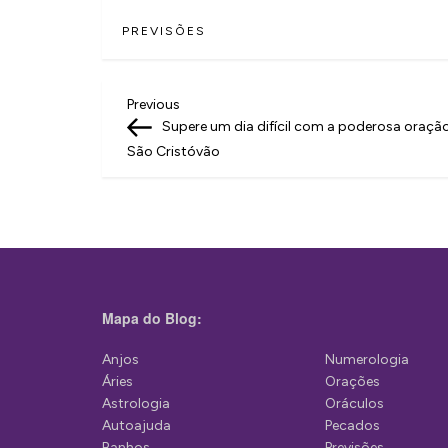
PREVISÕES
N
Previous
Previous
Post
Supere um dia difícil com a poderosa oraçã
a
São Cristóvão
v
e
g
a
ç
Mapa do Blog:
ã
Anjos
Numerologia
o
Áries
Orações
d
Astrologia
Oráculos
Autoajuda
Pecados
e
Banhos
Previsões