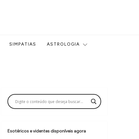
ologia, Tarot, Vidência, Bem-estar e Esoterismo aqui no blog
SIMPATIAS
ASTROLOGIA
Esotéricos e videntes disponíveis agora