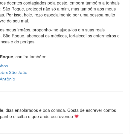
aos doentes contagiados pela peste, embora também a tenhais
dor. São Roque, protegei não só a mim, mas também aos meus
sas. Por isso, hoje, rezo especialmente por uma pessoa muito
ivre do seu mal.
aos meus irmãos, proponho-me ajuda-los em suas reais
. São Roque, abençoai os médicos, fortalecei os enfermeiros e
enças e do perigos.
 Roque
, confira também:
nhos
sobre São João
 Antônio
de, dias ensolarados e boa comida. Gosta de escrever contos
mpanhe e saiba o que ando escrevendo