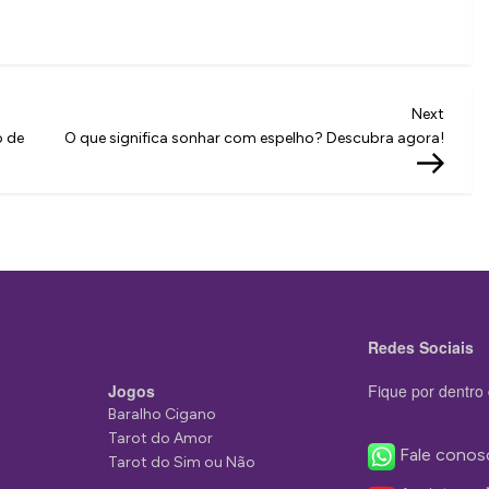
Next
Next
Post
o de
O que significa sonhar com espelho? Descubra agora!
Redes Sociais
Jogos
Fique por dentro 
Baralho Cigano
Tarot do Amor
Fale conos
Tarot do Sim ou Não