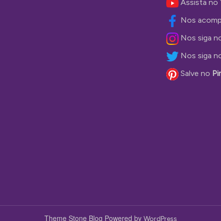
Assista no
Nos acomp
Nos siga n
Nos siga n
Salve no
Pi
Theme Stone Blog Powered by
WordPress