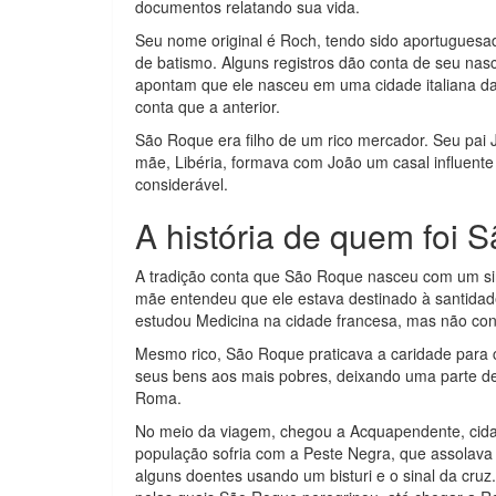
documentos relatando sua vida.
Seu nome original é Roch, tendo sido aportuguesa
de batismo. Alguns registros dão conta de seu nas
apontam que ele nasceu em uma cidade italiana d
conta que a anterior.
São Roque era filho de um rico mercador. Seu pai J
mãe, Libéria, formava com João um casal influent
considerável.
A história de quem foi 
A tradição conta que São Roque nasceu com um sin
mãe entendeu que ele estava destinado à santidade
estudou Medicina na cidade francesa, mas não con
Mesmo rico, São Roque praticava a caridade para c
seus bens aos mais pobres, deixando uma parte de
Roma.
No meio da viagem, chegou a Acquapendente, cidade
população sofria com a Peste Negra, que assolava 
alguns doentes usando um bisturi e o sinal da cru