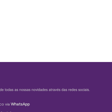
de todas as nossas novidades através das redes sociais.
co via
WhatsApp