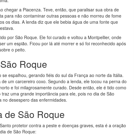
Roma.
 ao chegar a Piacenza. Teve, então, que paralisar sua obra de
sta para não contaminar outras pessoas e não morreu de fome
os os dias. A lenda diz que ele bebia água de uma fonte que
estava.
tido por São Roque. Ele foi curado e voltou a Montpellier, onde
ser um espião. Ficou por lá até morrer e só foi reconhecido após
sobre o peito.
e São Roque
se espalhou, gerando fiéis do sul da França ao norte da Itália.
ra de um carcereiro coxo. Segundo a lenda, ele tocou na perna do
orto e foi milagrosamente curado. Desde então, ele é tido como
o traz uma grande importância para ele, pois no dia de São
a no desespero das enfermidades.
ia de São Roque
 Santo protetor contra a peste e doenças graves, esta é a oração
o dia de São Roque: