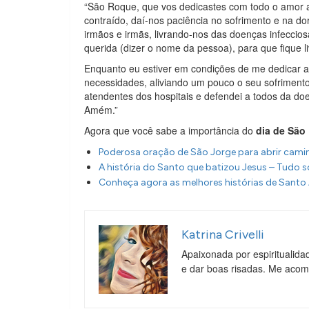
“São Roque, que vos dedicastes com todo o amor 
contraído, daí-nos paciência no sofrimento e na 
irmãos e irmãs, livrando-nos das doenças infeccio
querida (dizer o nome da pessoa), para que fique l
Enquanto eu estiver em condições de me dedicar 
necessidades, aliviando um pouco o seu sofrimento
atendentes dos hospitais e defendei a todos da do
Amém.”
Agora que você sabe a importância do
dia de São
Poderosa oração de São Jorge para abrir cami
A história do Santo que batizou Jesus – Tudo 
Conheça agora as melhores histórias de Santo
Katrina Crivelli
Apaixonada por espiritualida
e dar boas risadas. Me aco