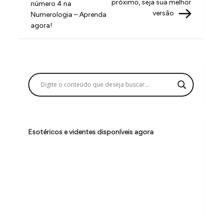
próximo, seja sua melhor
número 4 na
v
versão
Numerologia – Aprenda
agora!
e
g
a
ç
ã
o
d
Esotéricos e videntes disponíveis agora
e
P
o
s
t