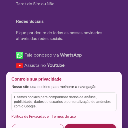
Tarot do Sim ou Não
Redes Sociais
Fique por dentro de todas as nossas novidades
através das redes sociais.
Fale conosco via
WhatsApp
Assista no
Youtube
Nos acompanhe no
Facebook
Controle sua privacidade
Nos siga no
Instagram
Nosso site usa cookies para melhorar a navegação.
Nos siga no
Twitter
Usamos cookies para compartilhar dados de análise,
publicidade, dados de usuários e personalização de anúncios
Salve no
Pinterest
com o Google.
Política de Privacidade
Termos de uso
·