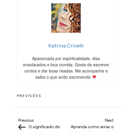
Katrina Crivelli
Apaixonada por espiritualidade, dias
ensolarados e boa comida. Gosta de escrever
contos e dar boas risadas. Me acompanhe e
saiba o que ando escrevendo
PREVISÕES
N
Previous
Next
Previous
Next
Post
Post
O significado do
Aprenda como amar o
a