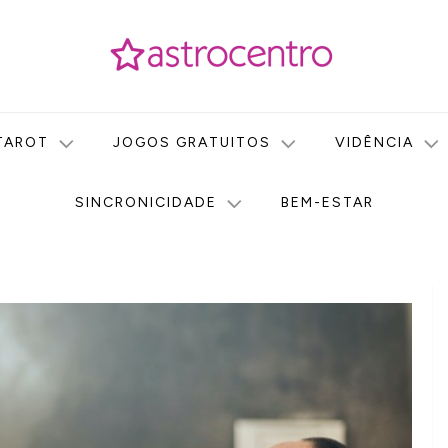
icas no nosso portal de conteúdo. Saiba agora tudo sobre Astr
do Astrocentro!
TAROT
JOGOS GRATUITOS
VIDÊNCIA
SINCRONICIDADE
BEM-ESTAR