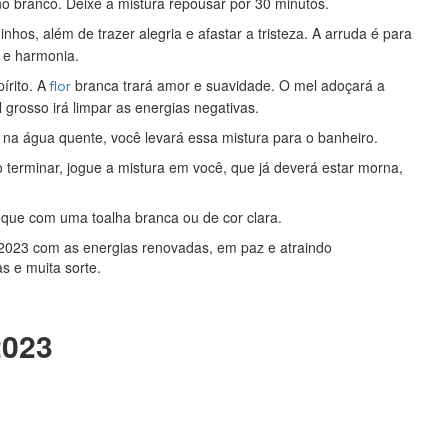
o branco. Deixe a mistura repousar por 30 minutos.
nhos, além de trazer alegria e afastar a tristeza. A arruda é para
z e harmonia.
írito. A
branca trará amor e suavidade. O mel adoçará a
flor
l grosso irá limpar as energias negativas.
na água quente, você levará essa mistura para o banheiro.
 terminar, jogue a mistura em você, que já deverá estar morna,
que com uma toalha branca ou de cor clara.
 2023 com as energias renovadas, em paz e atraindo
as e muita sorte.
2023