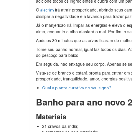
adicione todos os ingredientes e cubra com um pan
O
irá atrair prosperidade, abrindo seus cami
alecrim
dissipar a negatividade e a lavanda para trazer pa
Já o manjericão irá limpar as energias e eleva o esp
alma, enquanto o alho afastará o mal. Por fim, o sa
Após os 30 minutos que as ervas ficaram de molho 
Tome seu banho normal, igual faz todos os dias. Ao
do pescoço para baixo.
Em seguida, não enxague seu corpo. Apenas se se
Vista-se de branco e estará pronta para entrar em
prosperidade, tranquilidade, amor, energias positiv
Qual a planta curativa do seu signo?
Banho para ano novo 
Materiais
21 cravos-da-índia;