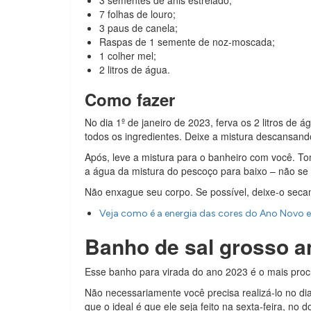
3 sementes de anis estrelado;
7 folhas de louro;
3 paus de canela;
Raspas de 1 semente de noz-moscada;
1 colher mel;
2 litros de água.
Como fazer
No dia 1º de janeiro de 2023, ferva os 2 litros de 
todos os ingredientes. Deixe a mistura descansand
Após, leve a mistura para o banheiro com você. T
a água da mistura do pescoço para baixo – não se
Não enxague seu corpo. Se possível, deixe-o secan
Veja como é a energia das cores do Ano Novo e
Banho de sal grosso a
Esse banho para virada do ano 2023 é o mais pro
Não necessariamente você precisa realizá-lo no di
que o ideal é que ele seja feito na sexta-feira, n