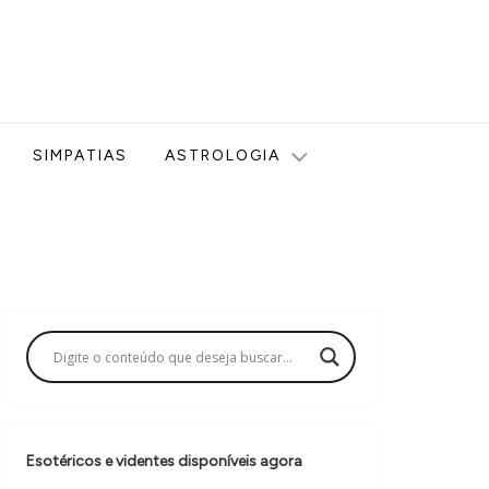
ologia, Tarot, Vidência, Bem-estar e Esoterismo aqui no blog
SIMPATIAS
ASTROLOGIA
Esotéricos e videntes disponíveis agora