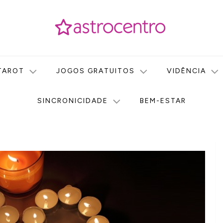
icas no nosso portal de conteúdo. Saiba agora tudo sobre Astr
do Astrocentro!
TAROT
JOGOS GRATUITOS
VIDÊNCIA
SINCRONICIDADE
BEM-ESTAR