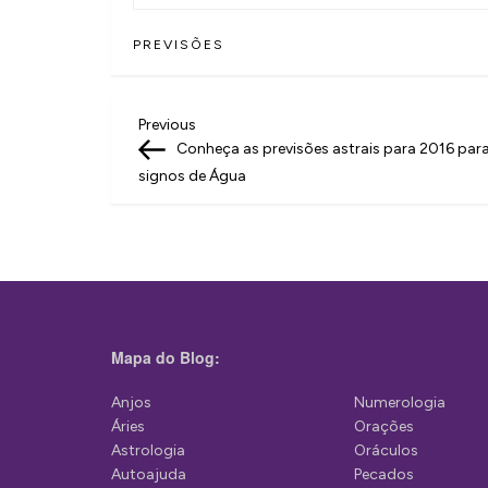
PREVISÕES
N
Previous
Previous
Post
Conheça as previsões astrais para 2016 par
a
signos de Água
v
e
g
a
ç
Mapa do Blog:
ã
Anjos
Numerologia
o
Áries
Orações
d
Astrologia
Oráculos
Autoajuda
Pecados