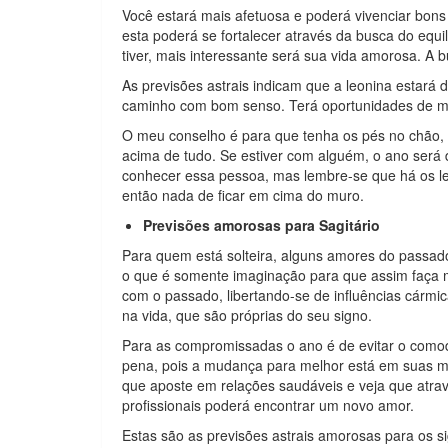
Você estará mais afetuosa e poderá vivenciar bon
esta poderá se fortalecer através da busca do equi
tiver, mais interessante será sua vida amorosa. A 
As previsões astrais indicam que a leonina estará 
caminho com bom senso. Terá oportunidades de mel
O meu conselho é para que tenha os pés no chão, 
acima de tudo. Se estiver com alguém, o ano será
conhecer essa pessoa, mas lembre-se que há os leon
então nada de ficar em cima do muro.
Previsões amorosas para Sagitário
Para quem está solteira, alguns amores do passado
o que é somente imaginação para que assim faça m
com o passado, libertando-se de influências cármi
na vida, que são próprias do seu signo.
Para as compromissadas o ano é de evitar o comod
pena, pois a mudança para melhor está em suas m
que aposte em relações saudáveis e veja que atr
profissionais poderá encontrar um novo amor.
Estas são as previsões astrais amorosas para os s