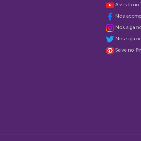
Assista no
Nos acomp
Nos siga n
Nos siga n
Salve no
Pi