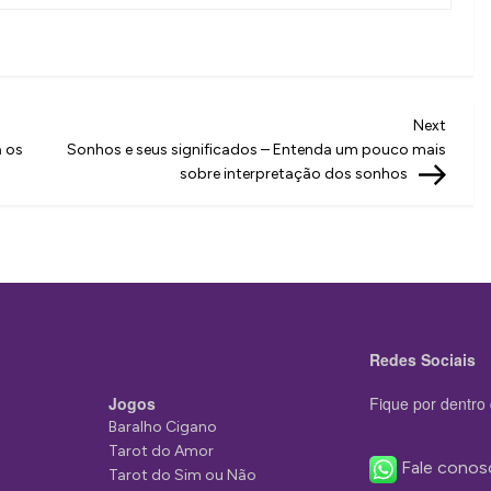
Next
Next
Post
a os
Sonhos e seus significados – Entenda um pouco mais
sobre interpretação dos sonhos
Redes Sociais
Jogos
Fique por dentro 
Baralho Cigano
Tarot do Amor
Fale conos
Tarot do Sim ou Não