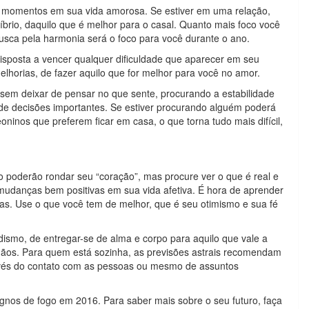
s momentos em sua vida amorosa. Se estiver em uma relação,
líbrio, daquilo que é melhor para o casal. Quanto mais foco você
busca pela harmonia será o foco para você durante o ano.
disposta a vencer qualquer dificuldade que aparecer em seu
horias, de fazer aquilo que for melhor para você no amor.
sem deixar de pensar no que sente, procurando a estabilidade
 de decisões importantes. Se estiver procurando alguém poderá
inos que preferem ficar em casa, o que torna tudo mais difícil,
 poderão rondar seu “coração”, mas procure ver o que é real e
udanças bem positivas em sua vida afetiva. É hora de aprender
cas. Use o que você tem de melhor, que é seu otimismo e sua fé
ismo, de entregar-se de alma e corpo para aquilo que vale a
ãos. Para quem está sozinha, as previsões astrais recomendam
avés do contato com as pessoas ou mesmo de assuntos
ignos de fogo em 2016. Para saber mais sobre o seu futuro, faça