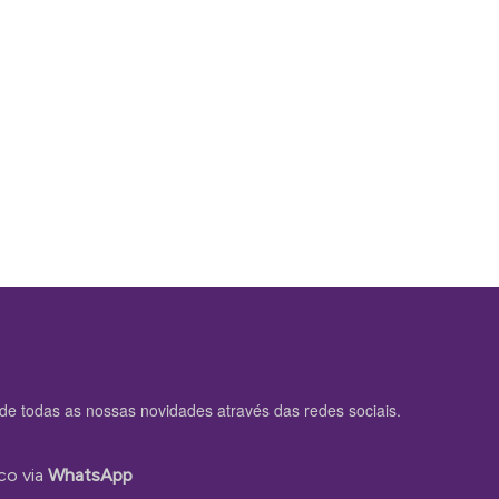
de todas as nossas novidades através das redes sociais.
co via
WhatsApp