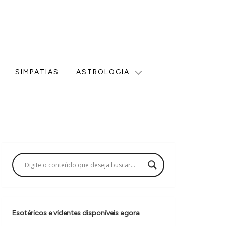
ologia, Tarot, Vidência, Bem-estar e Esoterismo aqui no blog
SIMPATIAS
ASTROLOGIA
Esotéricos e videntes disponíveis agora