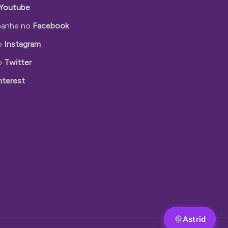
Youtube
anhe no
Facebook
o
Instagram
o
Twitter
nterest
Astrid
Astrid