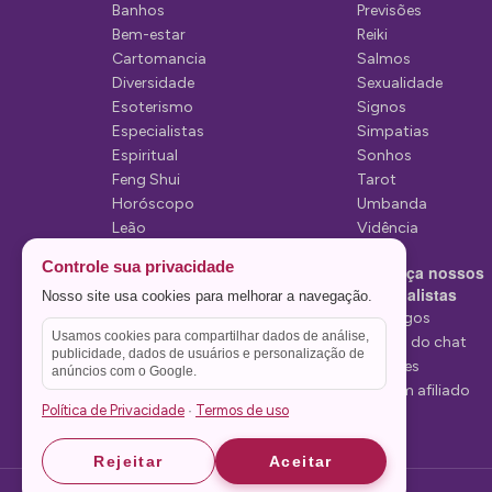
e
Banhos
Previsões
P
Bem-estar
Reiki
Cartomancia
Salmos
o
Diversidade
Sexualidade
s
Esoterismo
Signos
Especialistas
Simpatias
t
Espiritual
Sonhos
Feng Shui
Tarot
Horóscopo
Umbanda
Leão
Vidência
Lua
Controle sua privacidade
Conheça nossos
Mediunidade
Especialistas
Nosso site usa cookies para melhorar a navegação.
Mensagens
Tarólogos
Usamos cookies para compartilhar dados de análise,
Estelas do chat
publicidade, dados de usuários e personalização de
Videntes
anúncios com o Google.
Seja um afiliado
Política de Privacidade
Termos de uso
·
Rejeitar
Aceitar