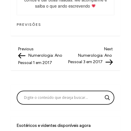
saiba o que ando escrevendo
PREVISÕES
N
Previous
Next
Previous
Next
Post
Post
Numerologia: Ano
Numerologia:​ ​Ano​ ​
a
Pessoal​ ​3​ ​em​ ​2017
Pessoal 1 em 2017
v
e
g
a
ç
ã
o
Esotéricos e videntes disponíveis agora